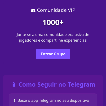
👥 Comunidade VIP
1000+
Junte-se a uma comunidade exclusiva de
jogadores e compartilhe experiências!
Entrar Grupo
📱 Como Seguir no Telegram
📱 Baixe o app Telegram no seu dispositivo