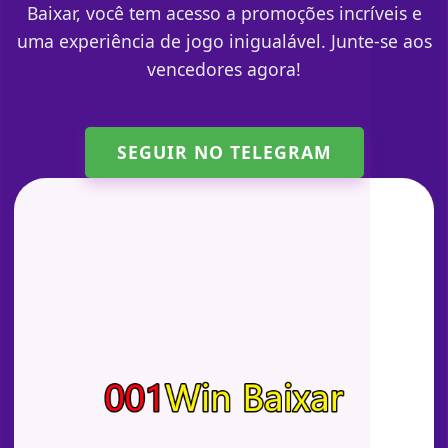
Baixar, você tem acesso a promoções incríveis e
uma experiência de jogo inigualável. Junte-se aos
vencedores agora!
SEGUIR NO TELEGRAM