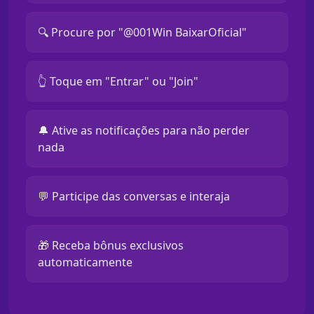
🔍 Procure por "@001Win BaixarOficial"
👆 Toque em "Entrar" ou "Join"
🔔 Ative as notificações para não perder
nada
💬 Participe das conversas e interaja
🎁 Receba bônus exclusivos
automaticamente