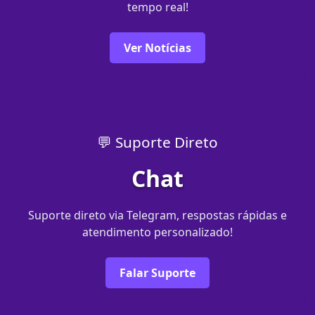
tempo real!
Ver Notícias
💬 Suporte Direto
Chat
Suporte direto via Telegram, respostas rápidas e
atendimento personalizado!
Falar Suporte