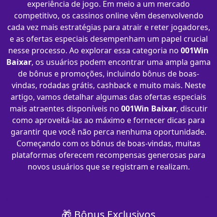
experiência de jogo. Em meio a um mercado
competitivo, os cassinos online vêm desenvolvendo
cada vez mais estratégias para atrair e reter jogadores,
e as ofertas especiais desempenham um papel crucial
nesse processo. Ao explorar essa categoria no
001Win
Baixar
, os usuários podem encontrar uma ampla gama
de bônus e promoções, incluindo bônus de boas-
vindas, rodadas grátis, cashback e muito mais. Neste
artigo, vamos detalhar algumas das ofertas especiais
mais atraentes disponíveis no
001Win Baixar
, discutir
como aproveitá-las ao máximo e fornecer dicas para
garantir que você não perca nenhuma oportunidade.
Começando com os bônus de boas-vindas, muitas
plataformas oferecem recompensas generosas para
novos usuários que se registram e realizam.
🎁 Bônus Exclusivos