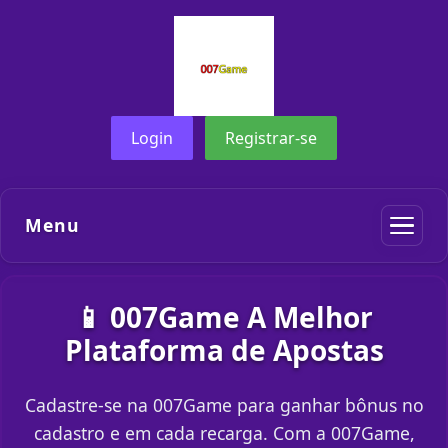
Login
Registrar-se
Menu
📱 007Game A Melhor
Plataforma de Apostas
Cadastre-se na 007Game para ganhar bônus no
cadastro e em cada recarga. Com a 007Game,