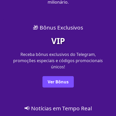
milionário.
🎁 Bônus Exclusivos
VIP
Receba bônus exclusivos do Telegram,
promoções especiais e códigos promocionais
únicos!
Ver Bônus
📢 Notícias em Tempo Real