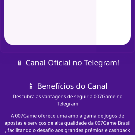
📱 Canal Oficial no Telegram!
📱 Benefícios do Canal
Descubra as vantagens de seguir a 007Game no
Telegram
A 007Game oferece uma ampla gama de jogos de
apostas e serviços de alta qualidade da 007Game Brasil
, facilitando o desafio aos grandes prêmios e cashback