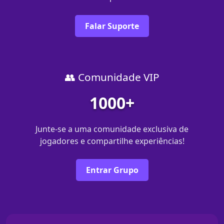
Falar Suporte
👥 Comunidade VIP
1000+
Junte-se a uma comunidade exclusiva de
jogadores e compartilhe experiências!
Entrar Grupo