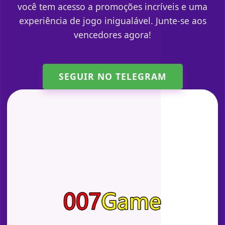
você tem acesso a promoções incríveis e uma
experiência de jogo inigualável. Junte-se aos
vencedores agora!
SEGUIR NO TELEGRAM