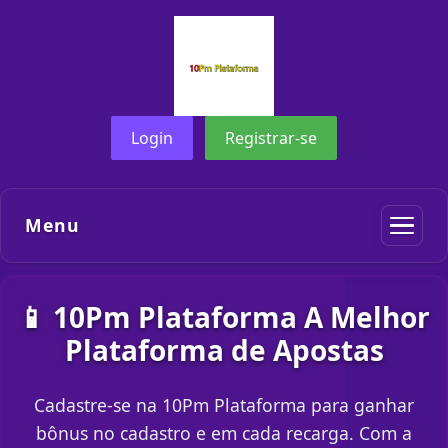
Login
Registrar-se
Menu
📱 10Pm Plataforma A Melhor
Plataforma de Apostas
Cadastre-se na 10Pm Plataforma para ganhar
bônus no cadastro e em cada recarga. Com a