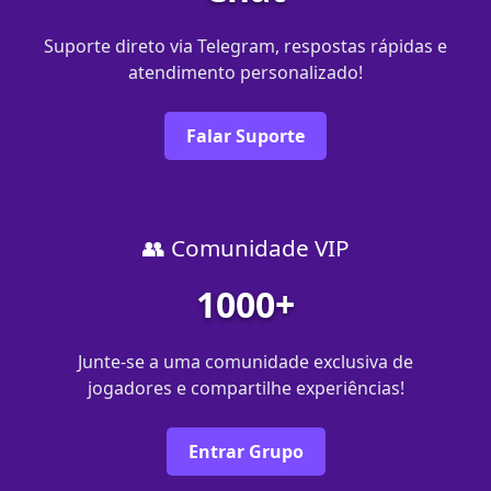
Suporte direto via Telegram, respostas rápidas e
atendimento personalizado!
Falar Suporte
👥 Comunidade VIP
1000+
Junte-se a uma comunidade exclusiva de
jogadores e compartilhe experiências!
Entrar Grupo