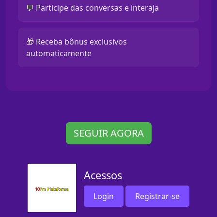
💬 Participe das conversas e interaja
🎁 Receba bônus exclusivos
automaticamente
SEGUIR AGORA
Acessos
Login
Registrar-se