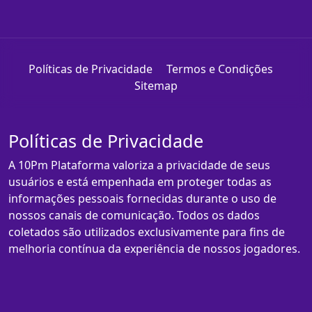
Políticas de Privacidade
Termos e Condições
Sitemap
Políticas de Privacidade
A 10Pm Plataforma valoriza a privacidade de seus
usuários e está empenhada em proteger todas as
informações pessoais fornecidas durante o uso de
nossos canais de comunicação. Todos os dados
coletados são utilizados exclusivamente para fins de
melhoria contínua da experiência de nossos jogadores.