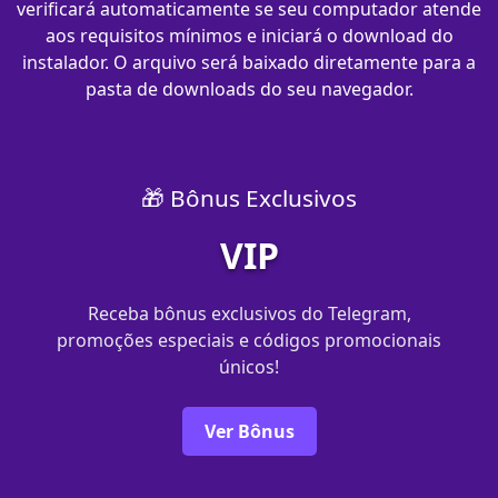
verificará automaticamente se seu computador atende
aos requisitos mínimos e iniciará o download do
instalador. O arquivo será baixado diretamente para a
pasta de downloads do seu navegador.
🎁 Bônus Exclusivos
VIP
Receba bônus exclusivos do Telegram,
promoções especiais e códigos promocionais
únicos!
Ver Bônus