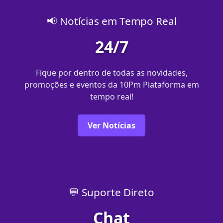
📢 Notícias em Tempo Real
24/7
Fique por dentro de todas as novidades,
promoções e eventos da 10Pm Plataforma em
tempo real!
Ver Notícias
💬 Suporte Direto
Chat