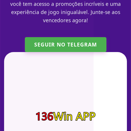
você tem acesso a promoções incríveis e uma
experiência de jogo inigualável. Junte-se aos
vencedores agora!
SEGUIR NO TELEGRAM