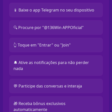
📱 Baixe o app Telegram no seu dispositivo
🔍 Procure por "@136Win APPOficial"
👆 Toque em "Entrar" ou "Join"
🔔 Ative as notificações para não perder
nada
💬 Participe das conversas e interaja
🎁 Receba bônus exclusivos
automaticamente