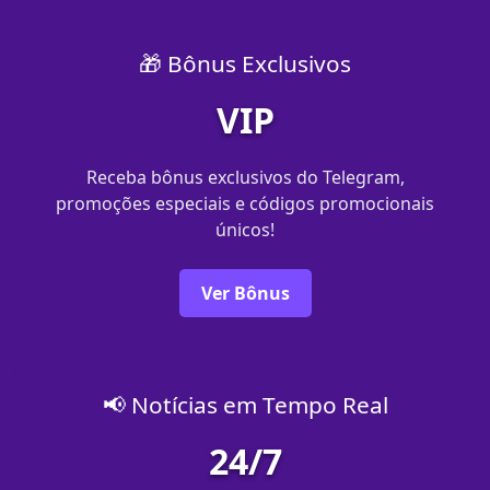
🎁 Bônus Exclusivos
VIP
Receba bônus exclusivos do Telegram,
promoções especiais e códigos promocionais
únicos!
Ver Bônus
📢 Notícias em Tempo Real
24/7