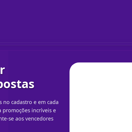
r
postas
s no cadastro e em cada
a promoções incríveis e
unte-se aos vencedores