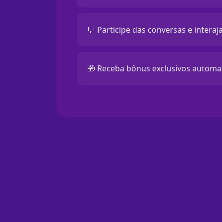
💬 Participe das conversas e interaj
🎁 Receba bônus exclusivos autom