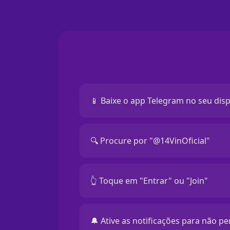
📱 Baixe o app Telegram no seu disp
🔍 Procure por "@14VinOficial"
👆 Toque em "Entrar" ou "Join"
🔔 Ative as notificações para não p