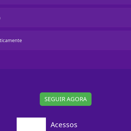
a
aticamente
SEGUIR AGORA
Acessos