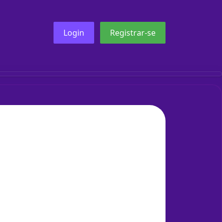
Login
Registrar-se