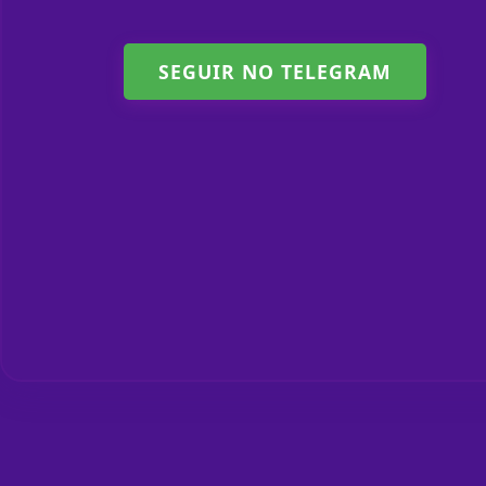
SEGUIR NO TELEGRAM