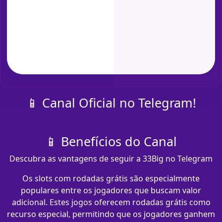
📱 Canal Oficial no Telegram!
📱 Benefícios do Canal
Descubra as vantagens de seguir a 33Big no Telegram
Os slots com rodadas grátis são especialmente
populares entre os jogadores que buscam valor
adicional. Estes jogos oferecem rodadas grátis como
recurso especial, permitindo que os jogadores ganhem