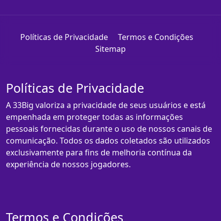
Políticas de Privacidade
Termos e Condições
Sitemap
Políticas de Privacidade
A 33Big valoriza a privacidade de seus usuários e está
empenhada em proteger todas as informações
pessoais fornecidas durante o uso de nossos canais de
comunicação. Todos os dados coletados são utilizados
exclusivamente para fins de melhoria contínua da
experiência de nossos jogadores.
Termos e Condições