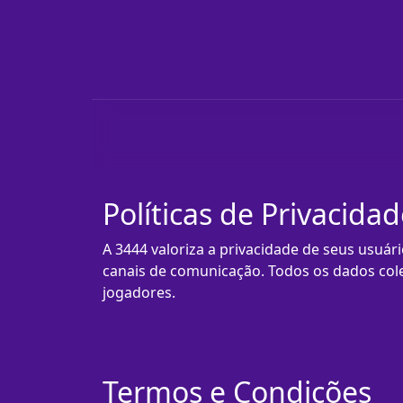
Políticas de Privacida
A 3444 valoriza a privacidade de seus usuá
canais de comunicação. Todos os dados cole
jogadores.
Termos e Condições