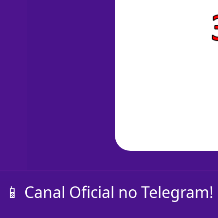
📱 Canal Oficial no Telegram!