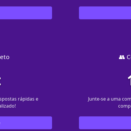
reto
👥 
t
espostas rápidas e
Junte-se a uma com
lizado!
compa
e