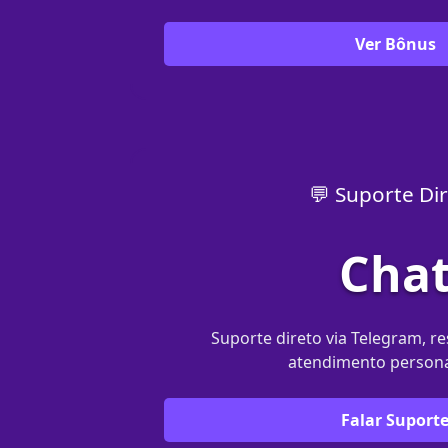
Ver Bônus
💬 Suporte Di
Cha
Suporte direto via Telegram, r
atendimento persona
Falar Suport