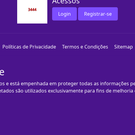
Acessos
Login
Registrar-se
Políticas de Privacidade
Termos e Condições
Sitemap
de
rios e está empenhada em proteger todas as informações p
tados são utilizados exclusivamente para fins de melhoria