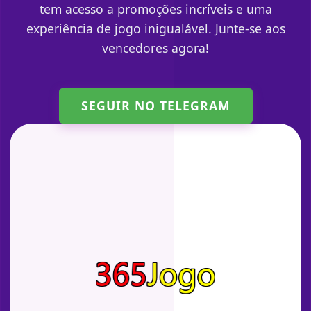
tem acesso a promoções incríveis e uma
experiência de jogo inigualável. Junte-se aos
vencedores agora!
SEGUIR NO TELEGRAM