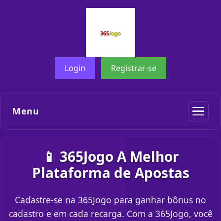
Login
Registrar-se
Menu
📱 365Jogo A Melhor
Plataforma de Apostas
Cadastre-se na 365Jogo para ganhar bônus no
cadastro e em cada recarga. Com a 365Jogo, você