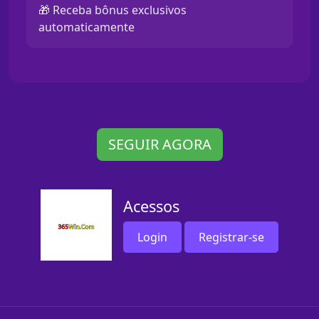
🎁 Receba bônus exclusivos
automaticamente
SEGUIR AGORA
Acessos
Login
Registrar-se