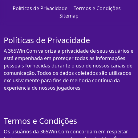
Políticas de Privacidade
Termos e Condições
Sitemap
Políticas de Privacidade
A 365Win.Com valoriza a privacidade de seus usuários e
está empenhada em proteger todas as informações
pessoais fornecidas durante o uso de nossos canais de
comunicação. Todos os dados coletados são utilizados
exclusivamente para fins de melhoria contínua da
experiência de nossos jogadores.
Termos e Condições
Os usuários da 365Win.Com concordam em respeitar