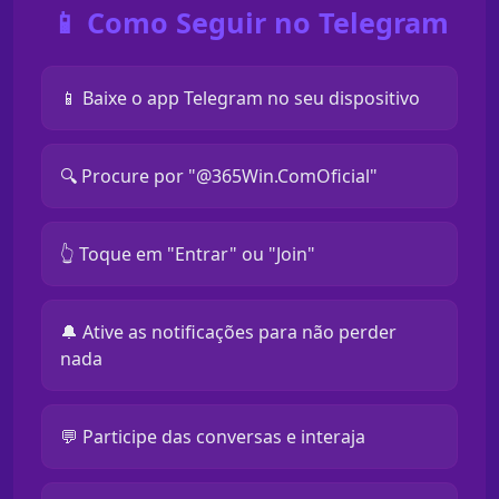
📱 Como Seguir no Telegram
📱 Baixe o app Telegram no seu dispositivo
🔍 Procure por "@365Win.ComOficial"
👆 Toque em "Entrar" ou "Join"
🔔 Ative as notificações para não perder
nada
💬 Participe das conversas e interaja