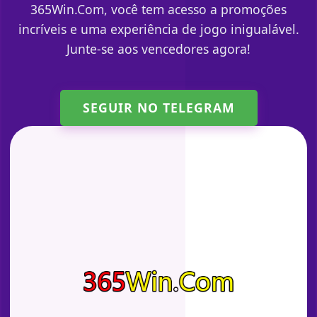
365Win.Com, você tem acesso a promoções
incríveis e uma experiência de jogo inigualável.
Junte-se aos vencedores agora!
SEGUIR NO TELEGRAM