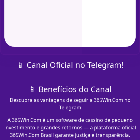
📱 Canal Oficial no Telegram!
📱 Benefícios do Canal
Descubra as vantagens de seguir a 365Win.Com no
Telegram
A 365Win.Com é um software de cassino de pequeno
investimento e grandes retornos — a plataforma oficial
365Win.Com Brasil garante justiça e transparência.