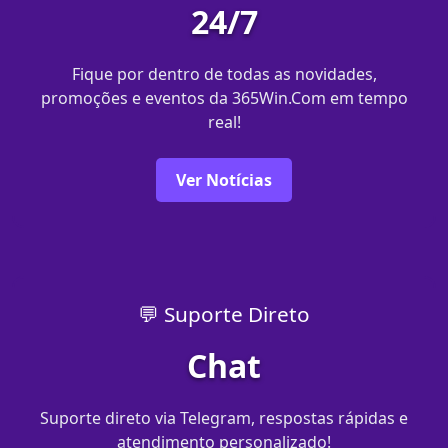
24/7
Fique por dentro de todas as novidades,
promoções e eventos da 365Win.Com em tempo
real!
Ver Notícias
💬 Suporte Direto
Chat
Suporte direto via Telegram, respostas rápidas e
atendimento personalizado!