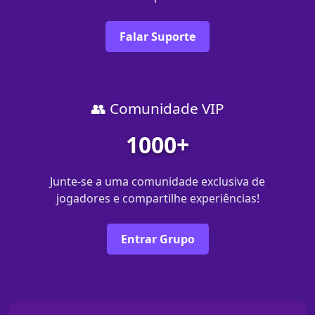
Falar Suporte
👥 Comunidade VIP
1000+
Junte-se a uma comunidade exclusiva de
jogadores e compartilhe experiências!
Entrar Grupo