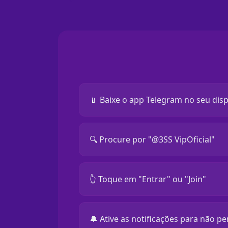
📱 Baixe o app Telegram no seu disp
🔍 Procure por "@3SS VipOficial"
👆 Toque em "Entrar" ou "Join"
🔔 Ative as notificações para não p