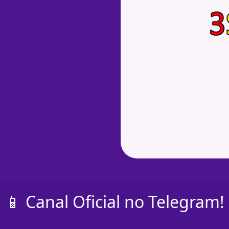
📱 Canal Oficial no Telegram!