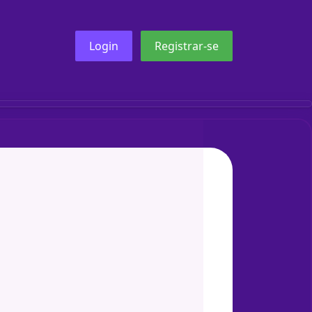
Login
Registrar-se