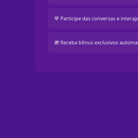
💬 Participe das conversas e interaj
🎁 Receba bônus exclusivos autom