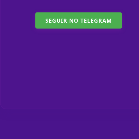
SEGUIR NO TELEGRAM