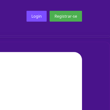
Login
Registrar-se