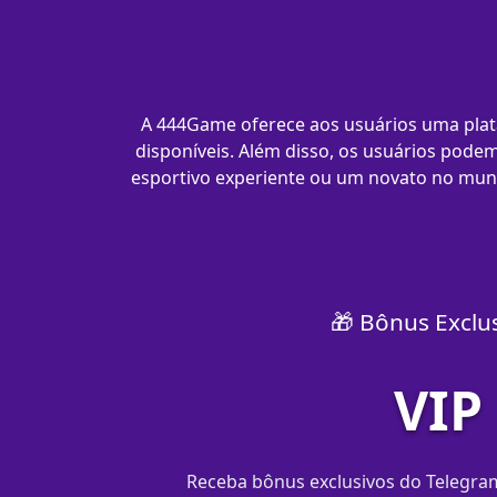
A 444Game oferece aos usuários uma plat
disponíveis. Além disso, os usuários pode
esportivo experiente ou um novato no mundo
🎁 Bônus Exclu
VIP
Receba bônus exclusivos do Telegra