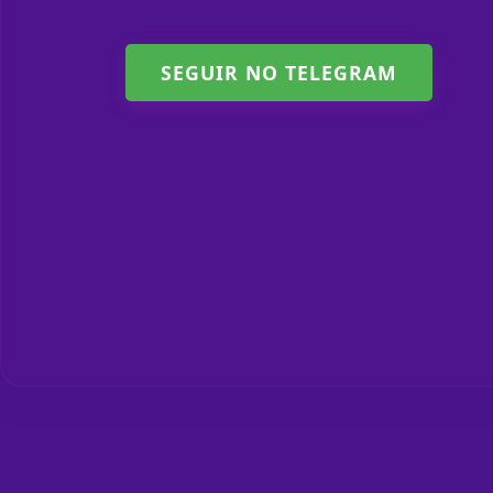
SEGUIR NO TELEGRAM