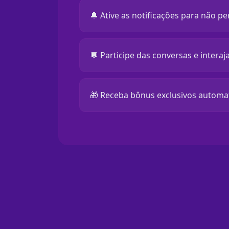
🔔 Ative as notificações para não p
💬 Participe das conversas e interaj
🎁 Receba bônus exclusivos autom