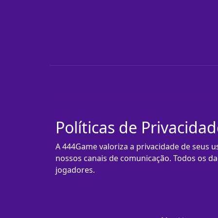
Políticas de Privacida
A 444Game valoriza a privacidade de seus 
nossos canais de comunicação. Todos os dad
jogadores.