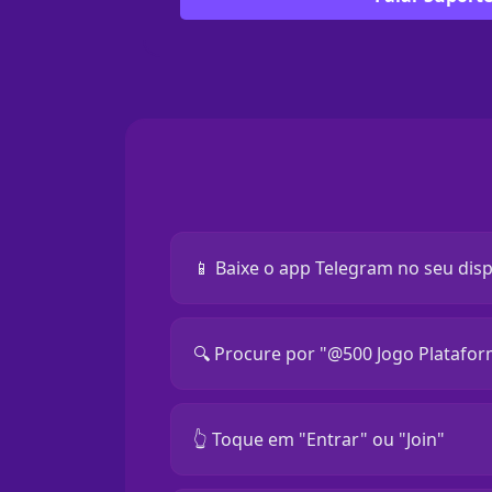
📱 Baixe o app Telegram no seu disp
🔍 Procure por "@500 Jogo Platafor
👆 Toque em "Entrar" ou "Join"