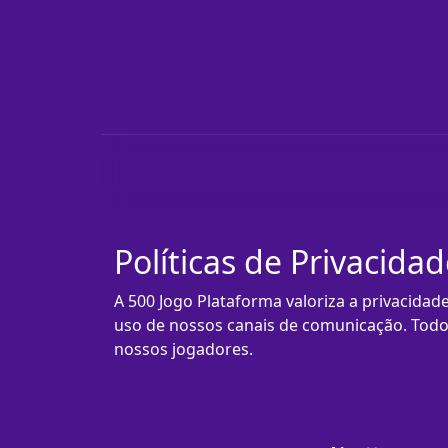
Políticas de Privacida
A 500 Jogo Plataforma valoriza a privacida
uso de nossos canais de comunicação. Todos
nossos jogadores.