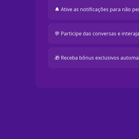
🔔 Ative as notificações para não p
💬 Participe das conversas e interaj
🎁 Receba bônus exclusivos autom