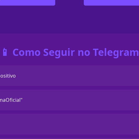
📱 Como Seguir no Telegram
ositivo
maOficial"