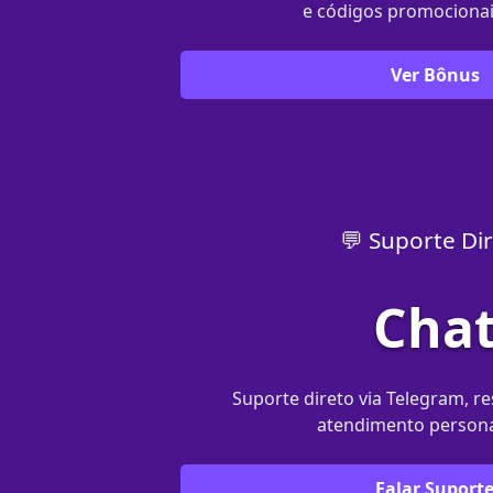
e códigos promocionai
Ver Bônus
💬 Suporte Di
Cha
Suporte direto via Telegram, r
atendimento persona
Falar Suport