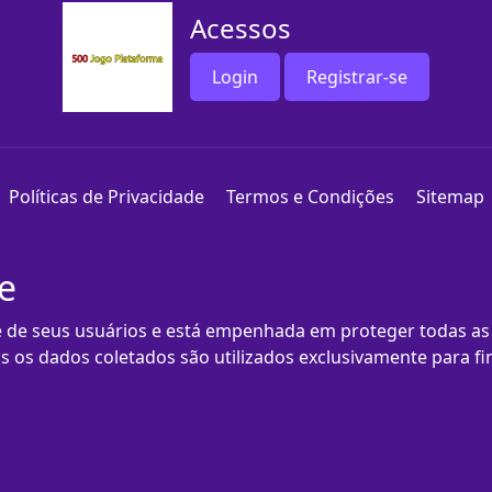
Acessos
Login
Registrar-se
Políticas de Privacidade
Termos e Condições
Sitemap
de
de de seus usuários e está empenhada em proteger todas a
 os dados coletados são utilizados exclusivamente para fi