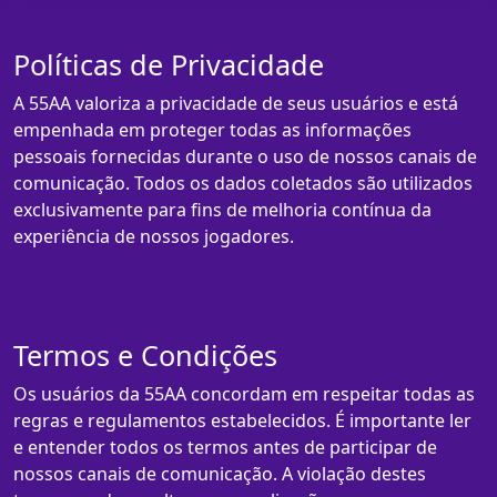
Políticas de Privacidade
A 55AA valoriza a privacidade de seus usuários e está
empenhada em proteger todas as informações
pessoais fornecidas durante o uso de nossos canais de
comunicação. Todos os dados coletados são utilizados
exclusivamente para fins de melhoria contínua da
experiência de nossos jogadores.
Termos e Condições
Os usuários da 55AA concordam em respeitar todas as
regras e regulamentos estabelecidos. É importante ler
e entender todos os termos antes de participar de
nossos canais de comunicação. A violação destes