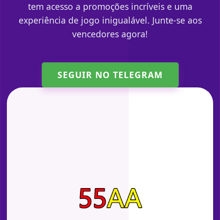
tem acesso a promoções incríveis e uma
experiência de jogo inigualável. Junte-se aos
vencedores agora!
SEGUIR NO TELEGRAM