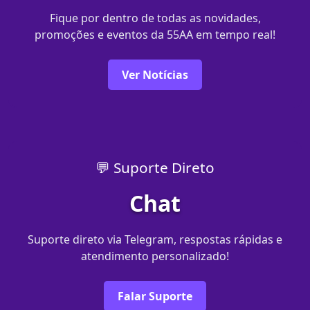
Fique por dentro de todas as novidades,
promoções e eventos da 55AA em tempo real!
Ver Notícias
💬 Suporte Direto
Chat
Suporte direto via Telegram, respostas rápidas e
atendimento personalizado!
Falar Suporte