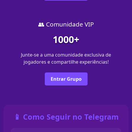
👥 Comunidade VIP
1000+
Junte-se a uma comunidade exclusiva de
jogadores e compartilhe experiências!
Entrar Grupo
📱 Como Seguir no Telegram