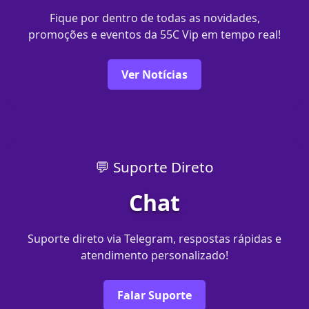
Fique por dentro de todas as novidades,
promoções e eventos da 55C Vip em tempo real!
Ver Notícias
💬 Suporte Direto
Chat
Suporte direto via Telegram, respostas rápidas e
atendimento personalizado!
Falar Suporte