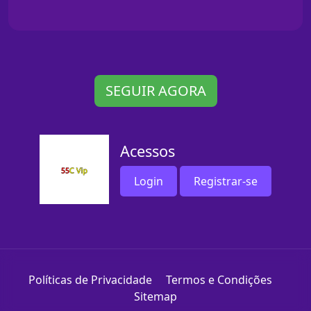
SEGUIR AGORA
Acessos
Login
Registrar-se
Políticas de Privacidade
Termos e Condições
Sitemap