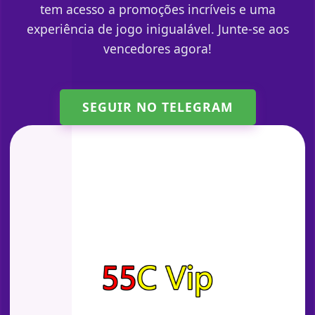
tem acesso a promoções incríveis e uma
experiência de jogo inigualável. Junte-se aos
vencedores agora!
SEGUIR NO TELEGRAM