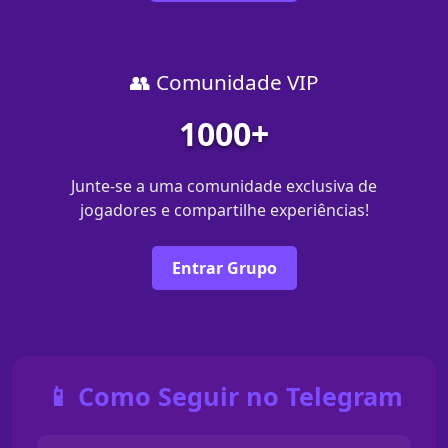
👥 Comunidade VIP
1000+
Junte-se a uma comunidade exclusiva de
jogadores e compartilhe experiências!
Entrar Grupo
📱 Como Seguir no Telegram