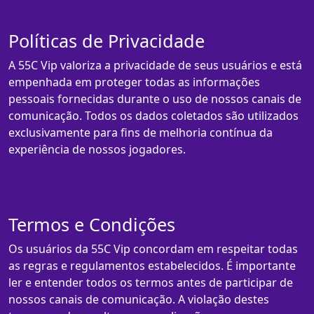
Políticas de Privacidade
A 55C Vip valoriza a privacidade de seus usuários e está
empenhada em proteger todas as informações
pessoais fornecidas durante o uso de nossos canais de
comunicação. Todos os dados coletados são utilizados
exclusivamente para fins de melhoria contínua da
experiência de nossos jogadores.
Termos e Condições
Os usuários da 55C Vip concordam em respeitar todas
as regras e regulamentos estabelecidos. É importante
ler e entender todos os termos antes de participar de
nossos canais de comunicação. A violação destes