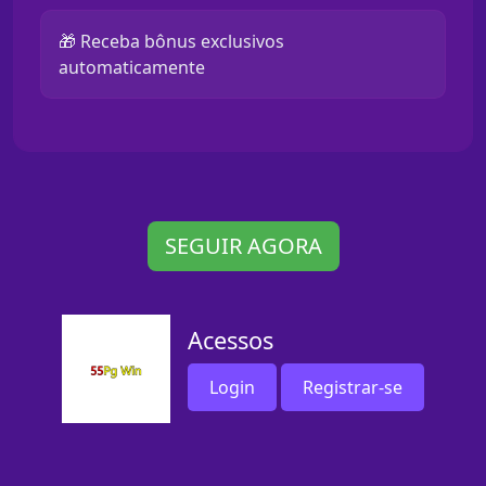
🎁 Receba bônus exclusivos
automaticamente
SEGUIR AGORA
Acessos
Login
Registrar-se