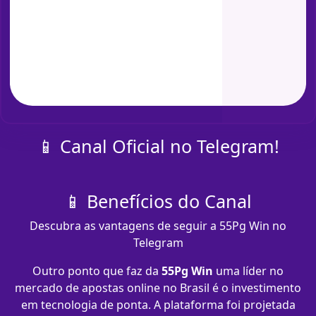
📱 Canal Oficial no Telegram!
📱 Benefícios do Canal
Descubra as vantagens de seguir a 55Pg Win no
Telegram
Outro ponto que faz da
55Pg Win
uma líder no
mercado de apostas online no Brasil é o investimento
em tecnologia de ponta. A plataforma foi projetada