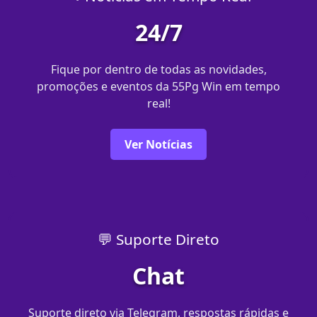
24/7
Fique por dentro de todas as novidades,
promoções e eventos da 55Pg Win em tempo
real!
Ver Notícias
💬 Suporte Direto
Chat
Suporte direto via Telegram, respostas rápidas e