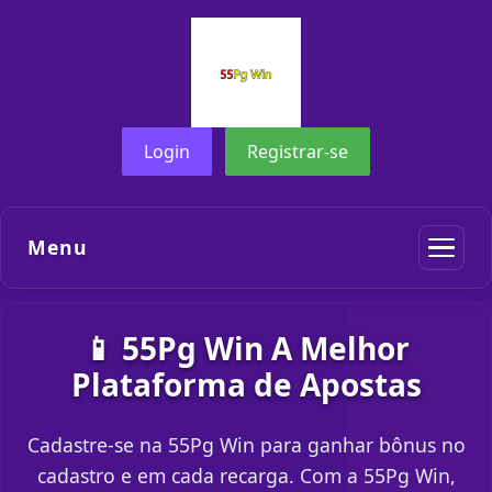
Login
Registrar-se
Menu
📱 55Pg Win A Melhor
Plataforma de Apostas
Cadastre-se na 55Pg Win para ganhar bônus no
cadastro e em cada recarga. Com a 55Pg Win,