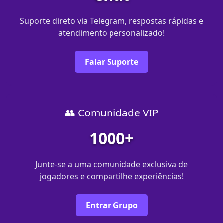
Suporte direto via Telegram, respostas rápidas e
atendimento personalizado!
Falar Suporte
👥 Comunidade VIP
1000+
Junte-se a uma comunidade exclusiva de
jogadores e compartilhe experiências!
Entrar Grupo