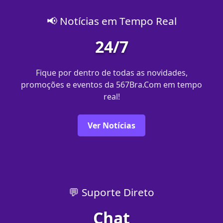
📢 Notícias em Tempo Real
24/7
Fique por dentro de todas as novidades,
promoções e eventos da 567Bra.Com em tempo
real!
Ver Notícias
💬 Suporte Direto
Chat