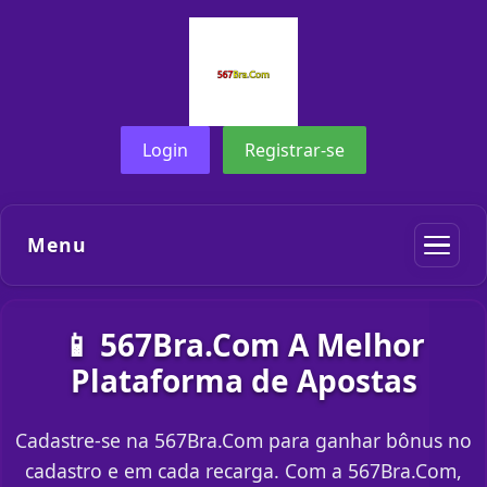
Login
Registrar-se
Menu
📱 567Bra.Com A Melhor
Plataforma de Apostas
Cadastre-se na 567Bra.Com para ganhar bônus no
cadastro e em cada recarga. Com a 567Bra.Com,