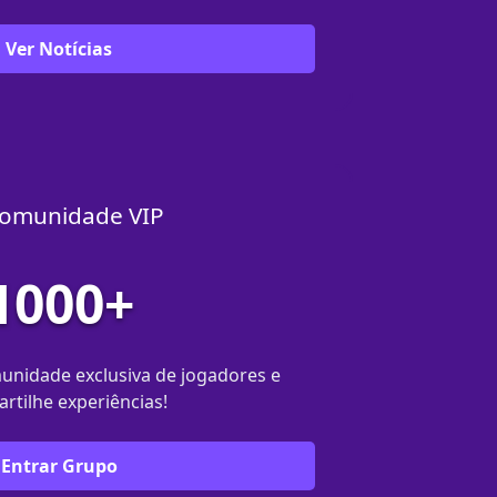
Ver Notícias
Comunidade VIP
1000+
unidade exclusiva de jogadores e
rtilhe experiências!
Entrar Grupo