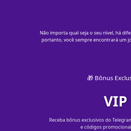
Não importa qual seja o seu nível, há di
portanto, você sempre encontrará um j
🎁 Bônus Exclu
VIP
Receba bônus exclusivos do Telegra
e códigos promocionai