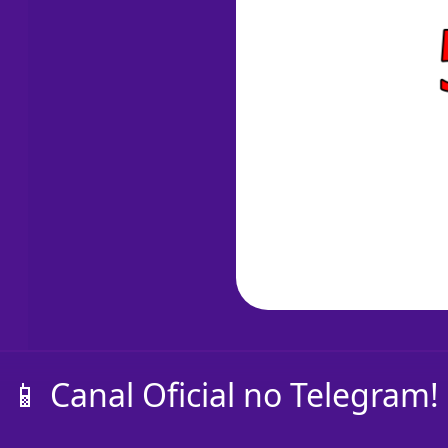
📱 Canal Oficial no Telegram!