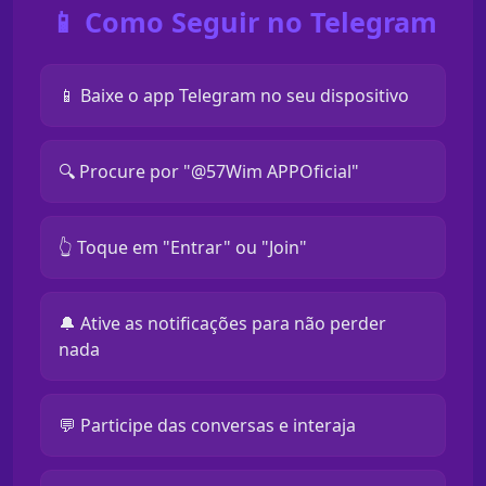
📱 Como Seguir no Telegram
📱 Baixe o app Telegram no seu dispositivo
🔍 Procure por "@57Wim APPOficial"
👆 Toque em "Entrar" ou "Join"
🔔 Ative as notificações para não perder
nada
💬 Participe das conversas e interaja