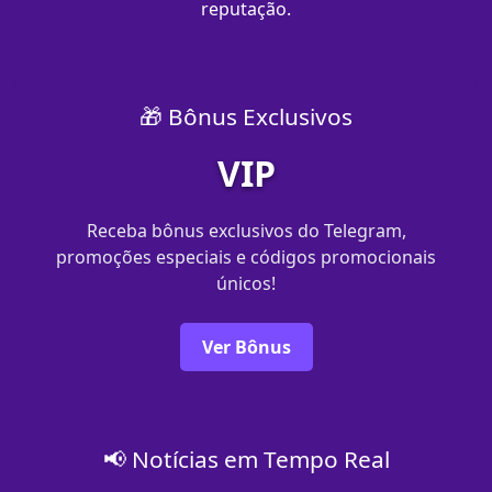
reputação.
🎁 Bônus Exclusivos
VIP
Receba bônus exclusivos do Telegram,
promoções especiais e códigos promocionais
únicos!
Ver Bônus
📢 Notícias em Tempo Real