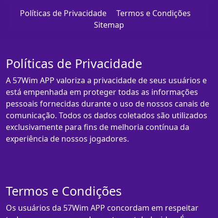
Políticas de Privacidade
Termos e Condições
Sitemap
Políticas de Privacidade
A 57Wim APP valoriza a privacidade de seus usuários e
está empenhada em proteger todas as informações
pessoais fornecidas durante o uso de nossos canais de
comunicação. Todos os dados coletados são utilizados
exclusivamente para fins de melhoria contínua da
experiência de nossos jogadores.
Termos e Condições
Os usuários da 57Wim APP concordam em respeitar