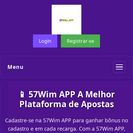
Login
Registrar-se
Menu
📱 57Wim APP A Melhor
Plataforma de Apostas
Cadastre-se na 57Wim APP para ganhar bônus no
cadastro e em cada recarga. Com a 57Wim APP,