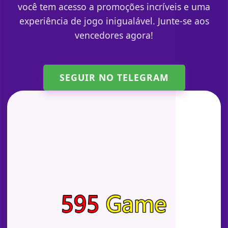
você tem acesso a promoções incríveis e uma
experiência de jogo inigualável. Junte-se aos
vencedores agora!
SEGUIR NO TELEGRAM