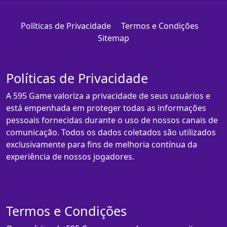
Políticas de Privacidade
Termos e Condições
Sitemap
Políticas de Privacidade
A 595 Game valoriza a privacidade de seus usuários e
está empenhada em proteger todas as informações
pessoais fornecidas durante o uso de nossos canais de
comunicação. Todos os dados coletados são utilizados
exclusivamente para fins de melhoria contínua da
experiência de nossos jogadores.
Termos e Condições