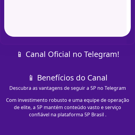
📱 Canal Oficial no Telegram!
📱 Benefícios do Canal
Descubra as vantagens de seguir a 5P no Telegram
Com investimento robusto e uma equipe de operação
de elite, a 5P mantém conteúdo vasto e serviço
confiável na plataforma 5P Brasil .