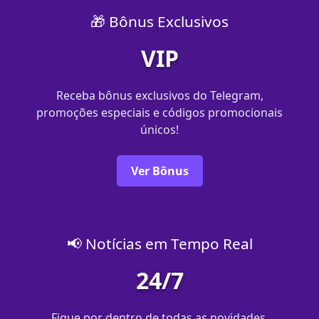
🎁 Bônus Exclusivos
VIP
Receba bônus exclusivos do Telegram,
promoções especiais e códigos promocionais
únicos!
Ver Bônus
📢 Notícias em Tempo Real
24/7
Fique por dentro de todas as novidades,