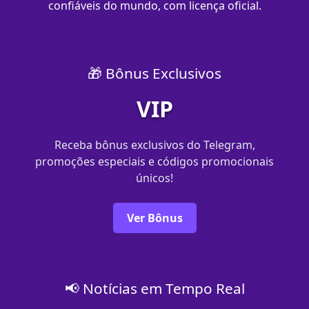
confiáveis do mundo, com licença oficial.
🎁 Bônus Exclusivos
VIP
Receba bônus exclusivos do Telegram,
promoções especiais e códigos promocionais
únicos!
Ver Bônus
📢 Notícias em Tempo Real