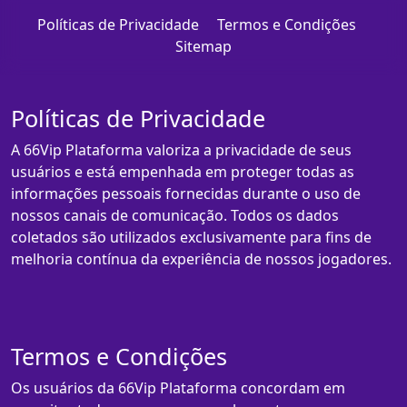
Políticas de Privacidade
Termos e Condições
Sitemap
Políticas de Privacidade
A 66Vip Plataforma valoriza a privacidade de seus
usuários e está empenhada em proteger todas as
informações pessoais fornecidas durante o uso de
nossos canais de comunicação. Todos os dados
coletados são utilizados exclusivamente para fins de
melhoria contínua da experiência de nossos jogadores.
Termos e Condições
Os usuários da 66Vip Plataforma concordam em