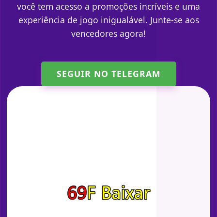
você tem acesso a promoções incríveis e uma
experiência de jogo inigualável. Junte-se aos
vencedores agora!
SEGUIR NO TELEGRAM