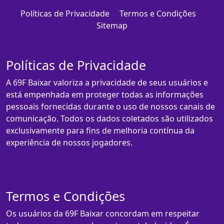
Políticas de Privacidade
Termos e Condições
Sitemap
Políticas de Privacidade
A 69F Baixar valoriza a privacidade de seus usuários e
está empenhada em proteger todas as informações
pessoais fornecidas durante o uso de nossos canais de
comunicação. Todos os dados coletados são utilizados
exclusivamente para fins de melhoria contínua da
experiência de nossos jogadores.
Termos e Condições
Os usuários da 69F Baixar concordam em respeitar