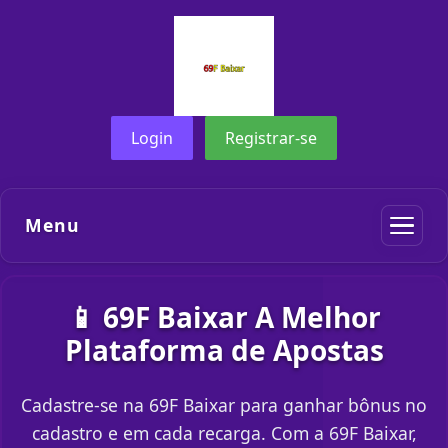
Login
Registrar-se
Menu
📱 69F Baixar A Melhor
Plataforma de Apostas
Cadastre-se na 69F Baixar para ganhar bônus no
cadastro e em cada recarga. Com a 69F Baixar,