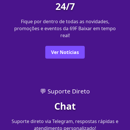
24/7
Fique por dentro de todas as novidades,
promoções e eventos da 69F Baixar em tempo
real!
Ver Notícias
💬 Suporte Direto
Chat
Suporte direto via Telegram, respostas rápidas e
atendimento personalizado!