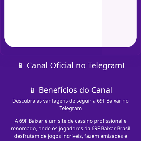
📱 Canal Oficial no Telegram!
📱 Benefícios do Canal
Descubra as vantagens de seguir a 69F Baixar no
Telegram
A 69F Baixar é um site de cassino profissional e
renomado, onde os jogadores da 69F Baixar Brasil
desfrutam de jogos incríveis, fazem amizades e