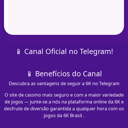
📱 Canal Oficial no Telegram!
📱 Benefícios do Canal
Descubra as vantagens de seguir a 6K no Telegram
O site de cassino mais seguro e com a maior variedade
de jogos — junte-se a nós na plataforma online da 6K e
desfrute de diversão garantida a qualquer hora com os
jogos da 6K Brasil .