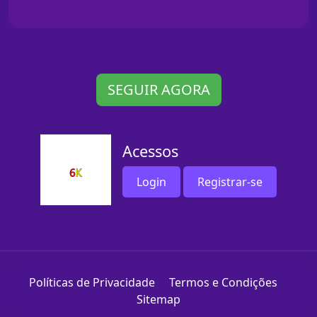
SEGUIR AGORA
Acessos
Login
Registrar-se
Políticas de Privacidade
Termos e Condições
Sitemap