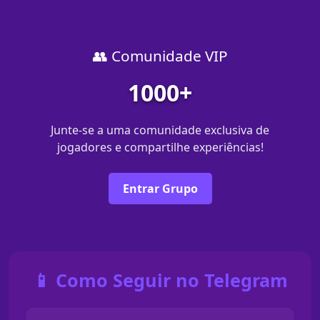
👥 Comunidade VIP
1000+
Junte-se a uma comunidade exclusiva de
jogadores e compartilhe experiências!
Entrar Grupo
📱 Como Seguir no Telegram