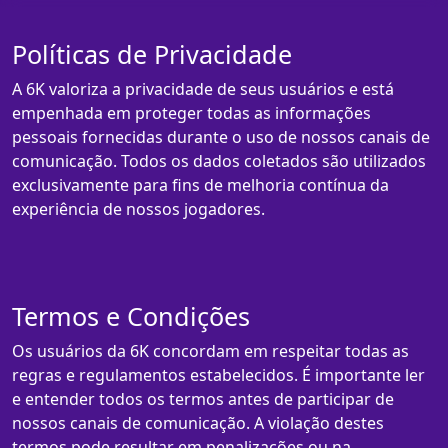
Políticas de Privacidade
A 6K valoriza a privacidade de seus usuários e está
empenhada em proteger todas as informações
pessoais fornecidas durante o uso de nossos canais de
comunicação. Todos os dados coletados são utilizados
exclusivamente para fins de melhoria contínua da
experiência de nossos jogadores.
Termos e Condições
Os usuários da 6K concordam em respeitar todas as
regras e regulamentos estabelecidos. É importante ler
e entender todos os termos antes de participar de
nossos canais de comunicação. A violação destes
termos pode resultar em penalizações ou na