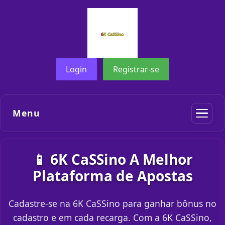
Login
Registrar-se
Menu
📱 6K CaSSino A Melhor
Plataforma de Apostas
Cadastre-se na 6K CaSSino para ganhar bônus no
cadastro e em cada recarga. Com a 6K CaSSino,