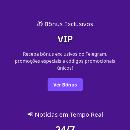
🎁 Bônus Exclusivos
VIP
Receba bônus exclusivos do Telegram,
promoções especiais e códigos promocionais
únicos!
Ver Bônus
📢 Notícias em Tempo Real
24/7