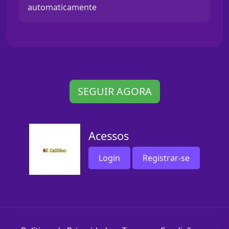
automaticamente
SEGUIR AGORA
Acessos
Login
Registrar-se