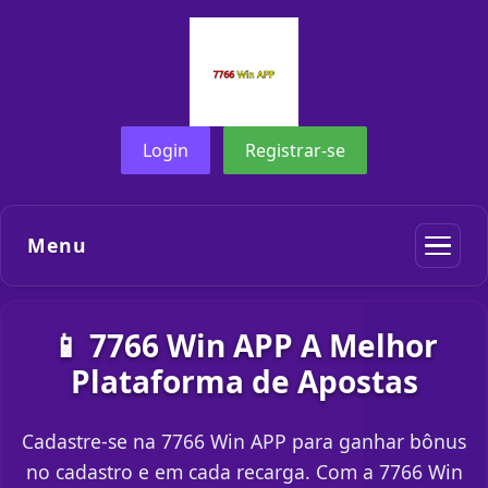
Login
Registrar-se
Menu
📱 7766 Win APP A Melhor
Plataforma de Apostas
Cadastre-se na 7766 Win APP para ganhar bônus
no cadastro e em cada recarga. Com a 7766 Win