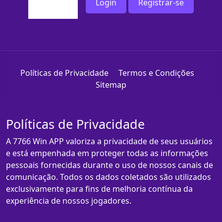
Login
Registrar-se
Políticas de Privacidade
Termos e Condições
Sitemap
Políticas de Privacidade
A 7766 Win APP valoriza a privacidade de seus usuários
e está empenhada em proteger todas as informações
pessoais fornecidas durante o uso de nossos canais de
comunicação. Todos os dados coletados são utilizados
exclusivamente para fins de melhoria contínua da
experiência de nossos jogadores.