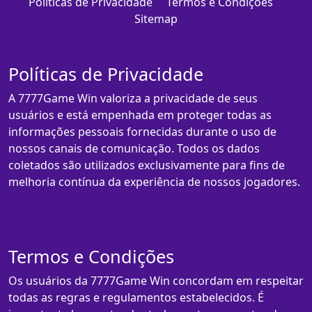
Políticas de Privacidade
Termos e Condições
Sitemap
Políticas de Privacidade
A 7777Game Win valoriza a privacidade de seus
usuários e está empenhada em proteger todas as
informações pessoais fornecidas durante o uso de
nossos canais de comunicação. Todos os dados
coletados são utilizados exclusivamente para fins de
melhoria contínua da experiência de nossos jogadores.
Termos e Condições
Os usuários da 7777Game Win concordam em respeitar
todas as regras e regulamentos estabelecidos. É