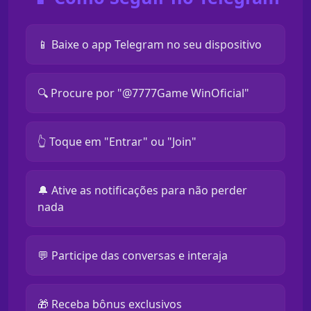
📱 Baixe o app Telegram no seu dispositivo
🔍 Procure por "@7777Game WinOficial"
👆 Toque em "Entrar" ou "Join"
🔔 Ative as notificações para não perder
nada
💬 Participe das conversas e interaja
🎁 Receba bônus exclusivos