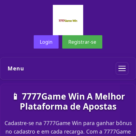
Login
Registrar-se
Menu
📱 7777Game Win A Melhor
Plataforma de Apostas
Cadastre-se na 7777Game Win para ganhar bônus
no cadastro e em cada recarga. Com a 7777Game