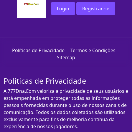
Login
Registrar-se
Políticas de Privacidade
Termos e Condições
Sitemap
Políticas de Privacidade
A 777Dna.Com valoriza a privacidade de seus usuários e
está empenhada em proteger todas as informações
pessoais fornecidas durante o uso de nossos canais de
comunicação. Todos os dados coletados são utilizados
exclusivamente para fins de melhoria contínua da
experiência de nossos jogadores.