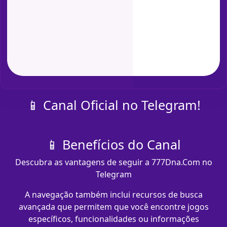
📱 Canal Oficial no Telegram!
📱 Benefícios do Canal
Descubra as vantagens de seguir a 777Dna.Com no
Telegram
A navegação também inclui recursos de busca
avançada que permitem que você encontre jogos
específicos, funcionalidades ou informações