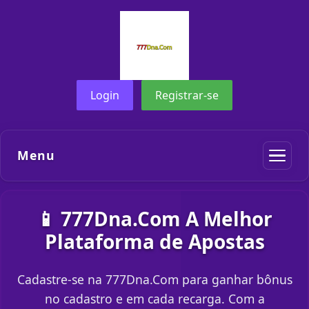
Login
Registrar-se
Menu
📱 777Dna.Com A Melhor
Plataforma de Apostas
Cadastre-se na 777Dna.Com para ganhar bônus
no cadastro e em cada recarga. Com a