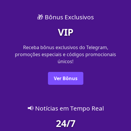
🎁 Bônus Exclusivos
VIP
Receba bônus exclusivos do Telegram,
promoções especiais e códigos promocionais
únicos!
Ver Bônus
📢 Notícias em Tempo Real
24/7