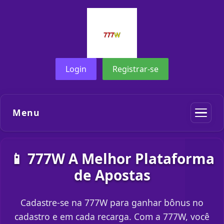
Login
Registrar-se
Menu
📱 777W A Melhor Plataforma
de Apostas
Cadastre-se na 777W para ganhar bônus no
cadastro e em cada recarga. Com a 777W, você