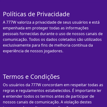
Políticas de Privacidade
A 777W valoriza a privacidade de seus usuários e está
empenhada em proteger todas as informações
pessoais fornecidas durante o uso de nossos canais de
comunicação. Todos os dados coletados são utilizados
exclusivamente para fins de melhoria contínua da
experiência de nossos jogadores.
Termos e Condições
Os usuários da 777W concordam em respeitar todas as
regras e regulamentos estabelecidos. É importante ler
e entender todos os termos antes de participar de
nossos canais de comunicação. A violação destes