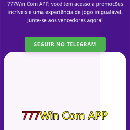
777Win Com APP, você tem acesso a promoções
incríveis e uma experiência de jogo inigualável.
Junte-se aos vencedores agora!
SEGUIR NO TELEGRAM