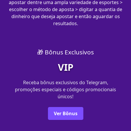
apostar dentre uma ampla variedade de esportes >
escolher o método de aposta > digitar a quantia de
dinheiro que deseja apostar e então aguardar os
resultados.
🎁 Bônus Exclusivos
VIP
Receba bônus exclusivos do Telegram,
promoções especiais e códigos promocionais
únicos!
Ver Bônus