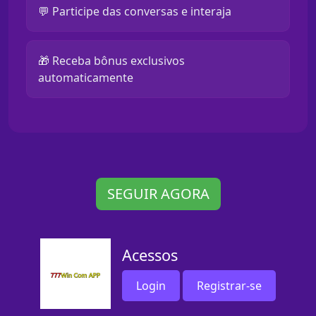
💬 Participe das conversas e interaja
🎁 Receba bônus exclusivos
automaticamente
SEGUIR AGORA
Acessos
Login
Registrar-se