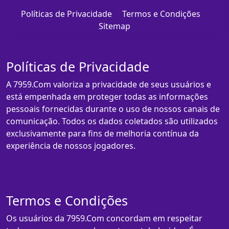
Políticas de Privacidade
Termos e Condições
Sitemap
Políticas de Privacidade
A 7959.Com valoriza a privacidade de seus usuários e
está empenhada em proteger todas as informações
pessoais fornecidas durante o uso de nossos canais de
comunicação. Todos os dados coletados são utilizados
exclusivamente para fins de melhoria contínua da
experiência de nossos jogadores.
Termos e Condições
Os usuários da 7959.Com concordam em respeitar