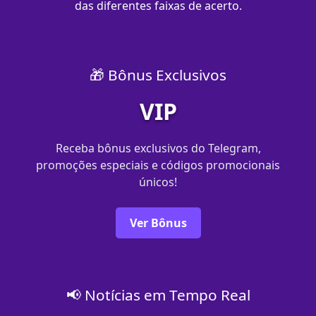
das diferentes faixas de acerto.
🎁 Bônus Exclusivos
VIP
Receba bônus exclusivos do Telegram,
promoções especiais e códigos promocionais
únicos!
Ver Bônus
📢 Notícias em Tempo Real