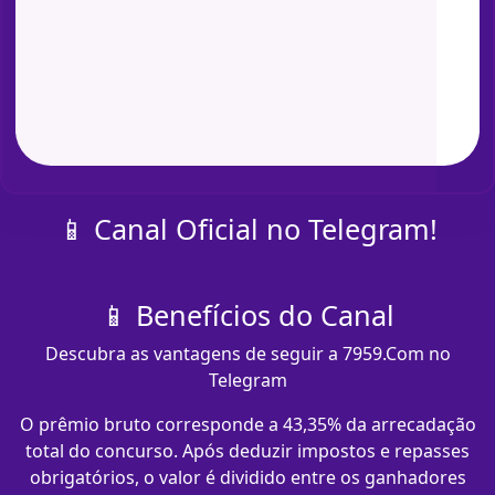
📱 Canal Oficial no Telegram!
📱 Benefícios do Canal
Descubra as vantagens de seguir a 7959.Com no
Telegram
O prêmio bruto corresponde a 43,35% da arrecadação
total do concurso. Após deduzir impostos e repasses
obrigatórios, o valor é dividido entre os ganhadores