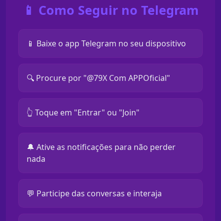
📱 Como Seguir no Telegram
📱 Baixe o app Telegram no seu dispositivo
🔍 Procure por "@79X Com APPOficial"
👆 Toque em "Entrar" ou "Join"
🔔 Ative as notificações para não perder
nada
💬 Participe das conversas e interaja