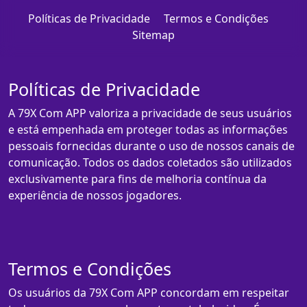
Políticas de Privacidade
Termos e Condições
Sitemap
Políticas de Privacidade
A 79X Com APP valoriza a privacidade de seus usuários
e está empenhada em proteger todas as informações
pessoais fornecidas durante o uso de nossos canais de
comunicação. Todos os dados coletados são utilizados
exclusivamente para fins de melhoria contínua da
experiência de nossos jogadores.
Termos e Condições
Os usuários da 79X Com APP concordam em respeitar