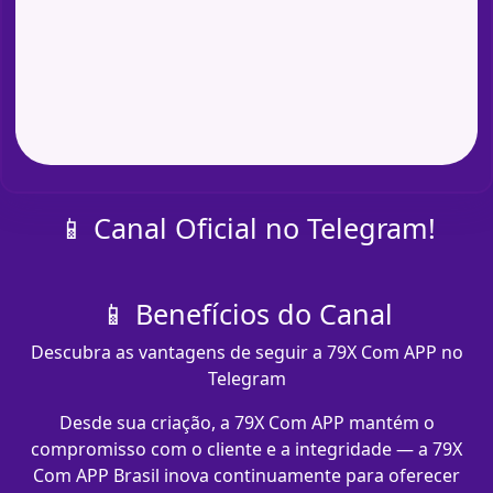
📱 Canal Oficial no Telegram!
📱 Benefícios do Canal
Descubra as vantagens de seguir a 79X Com APP no
Telegram
Desde sua criação, a 79X Com APP mantém o
compromisso com o cliente e a integridade — a 79X
Com APP Brasil inova continuamente para oferecer