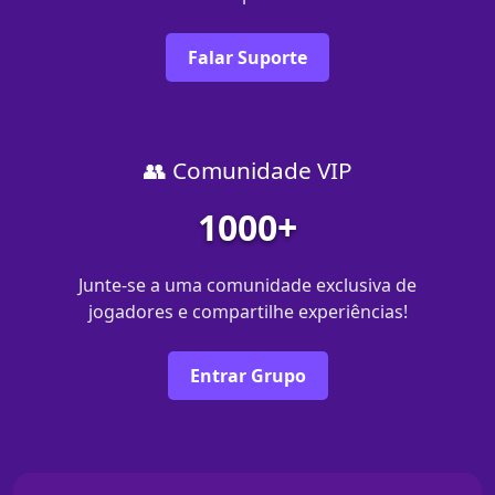
Falar Suporte
👥 Comunidade VIP
1000+
Junte-se a uma comunidade exclusiva de
jogadores e compartilhe experiências!
Entrar Grupo