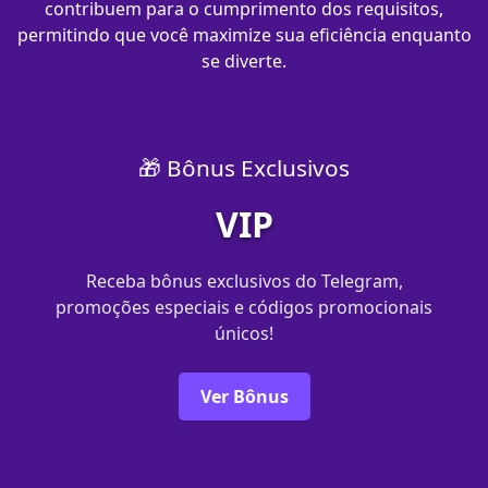
contribuem para o cumprimento dos requisitos,
permitindo que você maximize sua eficiência enquanto
se diverte.
🎁 Bônus Exclusivos
VIP
Receba bônus exclusivos do Telegram,
promoções especiais e códigos promocionais
únicos!
Ver Bônus