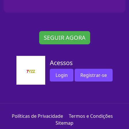
SEGUIR AGORA
Acessos
Login
Registrar-se
Políticas de Privacidade
Termos e Condições
Sitemap