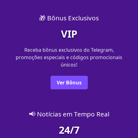
🎁 Bônus Exclusivos
VIP
Receba bônus exclusivos do Telegram,
promoções especiais e códigos promocionais
únicos!
Ver Bônus
📢 Notícias em Tempo Real
24/7