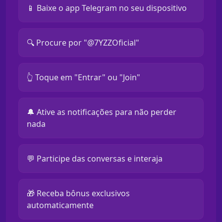
📱 Baixe o app Telegram no seu dispositivo
🔍 Procure por "@7YZZOficial"
👆 Toque em "Entrar" ou "Join"
🔔 Ative as notificações para não perder
nada
💬 Participe das conversas e interaja
🎁 Receba bônus exclusivos
automaticamente