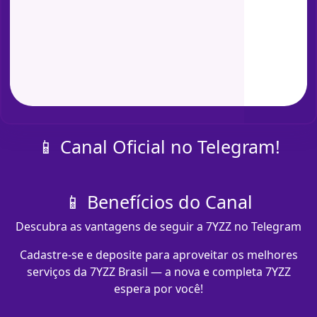
📱 Canal Oficial no Telegram!
📱 Benefícios do Canal
Descubra as vantagens de seguir a 7YZZ no Telegram
Cadastre-se e deposite para aproveitar os melhores
serviços da 7YZZ Brasil — a nova e completa 7YZZ
espera por você!