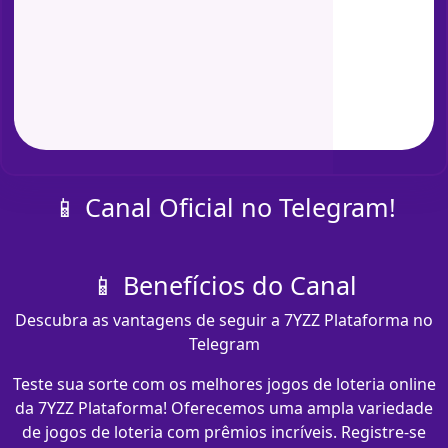
📱 Canal Oficial no Telegram!
📱 Benefícios do Canal
Descubra as vantagens de seguir a 7YZZ Plataforma no
Telegram
Teste sua sorte com os melhores jogos de loteria online
da 7YZZ Plataforma! Oferecemos uma ampla variedade
de jogos de loteria com prêmios incríveis. Registre-se