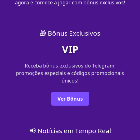
agora e comece a jogar com bônus exclusivos!
🎁 Bônus Exclusivos
VIP
Receba bônus exclusivos do Telegram,
promoções especiais e códigos promocionais
únicos!
Ver Bônus
📢 Notícias em Tempo Real