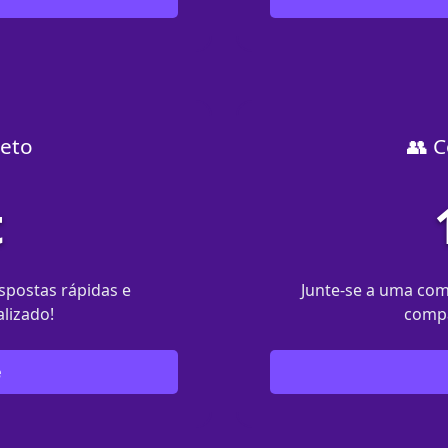
reto
👥 
t
espostas rápidas e
Junte-se a uma com
lizado!
compa
e