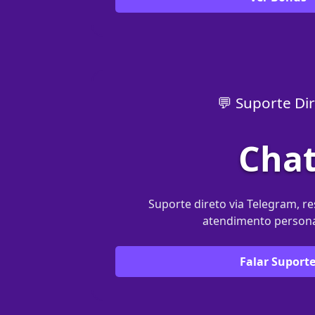
💬 Suporte Di
Cha
Suporte direto via Telegram, r
atendimento persona
Falar Suport