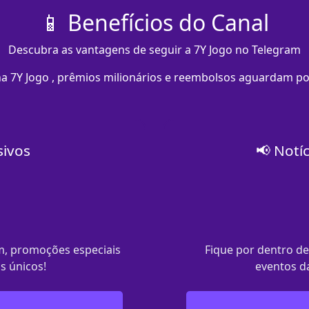
📱 Benefícios do Canal
Descubra as vantagens de seguir a 7Y Jogo no Telegram
 na 7Y Jogo , prêmios milionários e reembolsos aguardam por
sivos
📢 Notí
m, promoções especiais
Fique por dentro d
s únicos!
eventos d