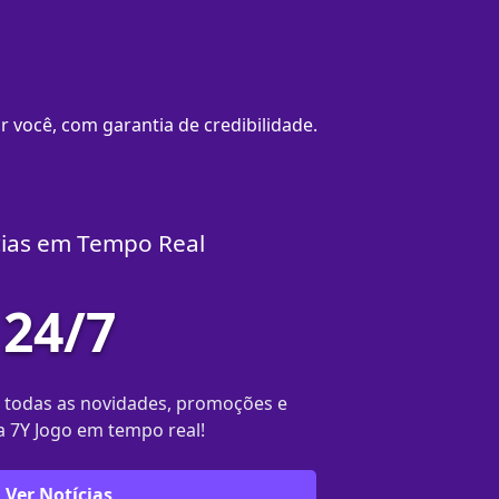
 você, com garantia de credibilidade.
cias em Tempo Real
24/7
e todas as novidades, promoções e
a 7Y Jogo em tempo real!
Ver Notícias