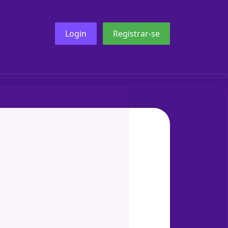
Login
Registrar-se