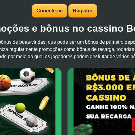
Conecte-se
Registro
oções e bônus no cassino B
 bônus de boas-vindas, que pode ser um bônus de primeiro depó
rganiza regularmente promoções como bônus de recarga, rodada
ade por meio do qual os jogadores podem desfrutar de vários bô