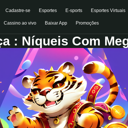
Cadastre-se
Esportes
E-sports
Esportes Virtuais
Cassino ao vivo
Baixar App
Promoções
ça : Níqueis Com Me