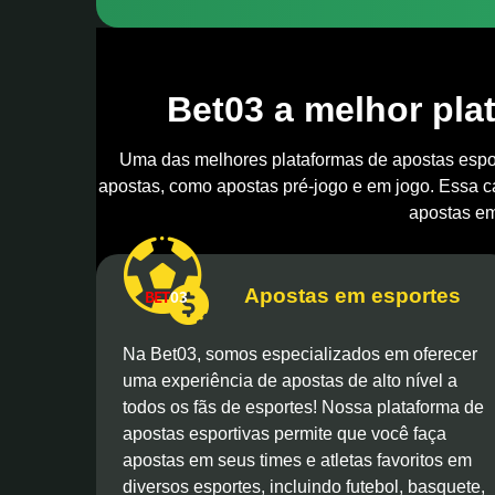
Bet03 a melhor pla
Uma das melhores plataformas de apostas esporti
apostas, como apostas pré-jogo e em jogo. Essa ca
apostas em
Apostas em esportes
Na Bet03, somos especializados em oferecer
uma experiência de apostas de alto nível a
todos os fãs de esportes! Nossa plataforma de
apostas esportivas permite que você faça
apostas em seus times e atletas favoritos em
diversos esportes, incluindo futebol, basquete,