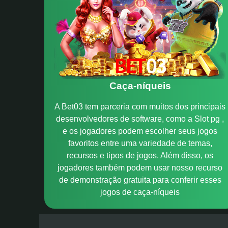
Caça-níqueis
A Bet03 tem parceria com muitos dos principais
desenvolvedores de software, como a Slot pg ,
e os jogadores podem escolher seus jogos
favoritos entre uma variedade de temas,
recursos e tipos de jogos. Além disso, os
jogadores também podem usar nosso recurso
de demonstração gratuita para conferir esses
jogos de caça-níqueis