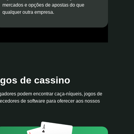
mercados e opções de apostas do que
qualquer outra empresa.
ogos de cassino
gadores podem encontrar caça-níqueis, jogos de
necedores de software para oferecer aos nossos