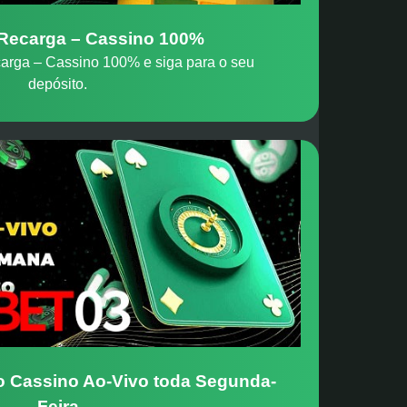
Recarga – Cassino 100%
arga – Cassino 100% e siga para o seu
depósito.
 Cassino Ao-Vivo toda Segunda-
Feira