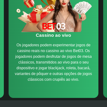
Cassino ao vivo
Os jogadores podem experimentar jogos de
cassino reais no cassino ao vivo Bet03. Os
jogadores podem desfrutar de jogos de mesa
clássicos, transmitidos ao vivo para o seu
dispositivo e jogar blackjack, roleta, bacará,
variantes de pôquer e outras opções de jogos
clássicos com crupiês ao vivo.