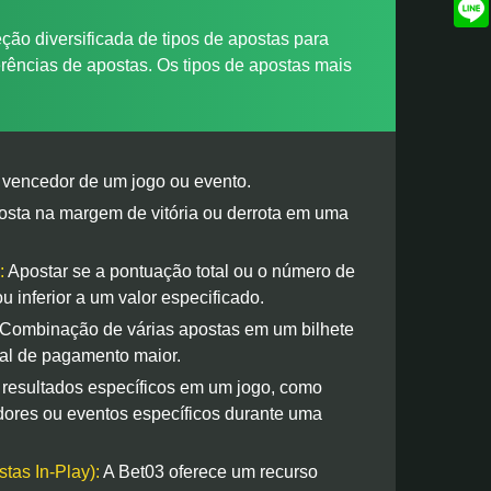
ção diversificada de tipos de apostas para
erências de apostas. Os tipos de apostas mais
vencedor de um jogo ou evento.
sta na margem de vitória ou derrota em uma
:
Apostar se a pontuação total ou o número de
u inferior a um valor especificado.
Combinação de várias apostas em um bilhete
ial de pagamento maior.
resultados específicos em um jogo, como
res ou eventos específicos durante uma
tas In-Play):
A Bet03 oferece um recurso