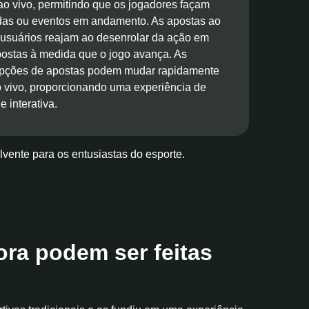
ao vivo, permitindo que os jogadores façam
idas ou eventos em andamento. As apostas ao
 usuários reajam ao desenrolar da ação em
postas à medida que o jogo avança. As
 opções de apostas podem mudar rapidamente
o vivo, proporcionando uma experiência de
 interativa.
vente para os entusiastas do esporte.
ora podem ser feitas