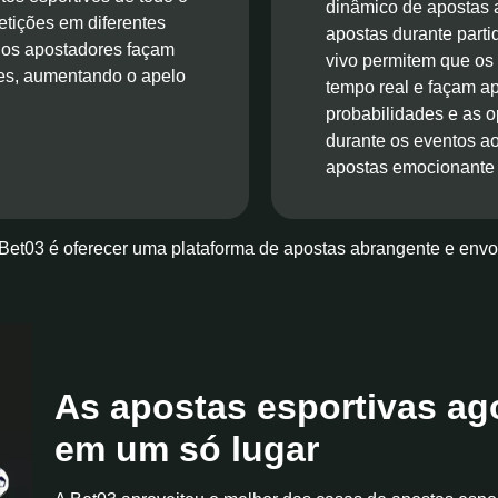
dinâmico de apostas 
etições em diferentes
apostas durante part
e os apostadores façam
vivo permitem que os
ões, aumentando o apelo
tempo real e façam a
probabilidades e as
durante os eventos a
apostas emocionante e
 Bet03 é oferecer uma plataforma de apostas abrangente e envol
As apostas esportivas ag
em um só lugar