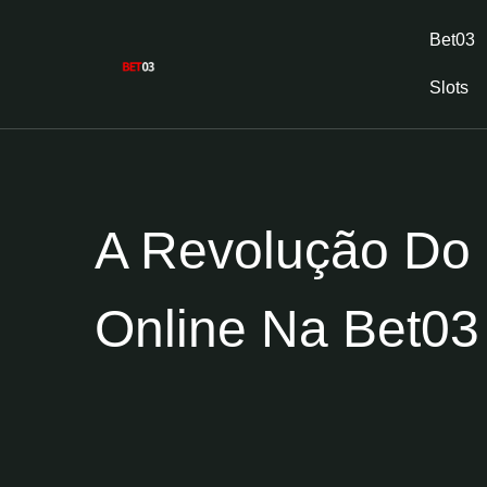
Bet03
Slots
A Revolução Do
Online Na Bet03